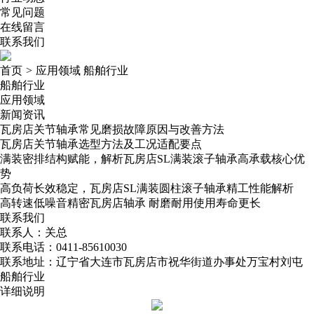
常见问题
在线留言
联系我们
首页
>
应用领域
船舶行业
船舶行业
应用领域
新闻资讯
瓦房店关节轴承常见磨损故障原因与改善方法
瓦房店关节轴承选型方法及工况适配要点
满装密排结构赋能，解析瓦房店SL满装滚子轴承高承载核心优
势
高负荷长效稳定，瓦房店SL满装圆柱滚子轴承精工性能解析
高转速低噪音精密瓦房店轴承​ 耐磨耐用使用寿命更长
联系我们
联系人：关总
联系电话：0411-85610030
联系地址：辽宁省大连市瓦房店市祝华街道办事处万宝村刘屯
船舶行业
详细说明