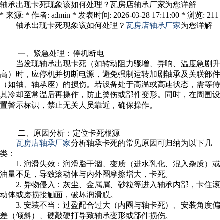
轴承出现卡死现象该如何处理？瓦房店轴承厂家为您详解
* 来源: * 作者: admin * 发表时间: 2026-03-28 17:11:00 * 浏览: 211
轴承出现卡死现象该如何处理？
瓦房店轴承厂家
为您详解
一、紧急处理：停机断电
当发现轴承出现卡死（如转动阻力骤增、异响、温度急剧升
高）时，应停机并切断电源，避免强制运转加剧轴承及关联部件
（如轴、轴承座）的损伤。若设备处于高温或高速状态，需等待
其冷却至常温后再操作，防止烫伤或部件变形。同时，在周围设
置警示标识，禁止无关人员靠近，确保操作。
二、原因分析：定位卡死根源
瓦房店轴承厂家
分析轴承卡死的常见原因可归纳为以下几
类：
1. 润滑失效：润滑脂干涸、变质（进水乳化、混入杂质）或
油量不足，导致滚动体与内外圈摩擦增大，卡死。
2. 异物侵入：灰尘、金属屑、砂粒等进入轴承内部，卡住滚
动体或磨损接触面，破坏润滑膜。
3. 安装不当：过盈配合过大（内圈与轴卡死）、安装角度偏
差（倾斜）、硬敲硬打导致轴承变形或部件损伤。