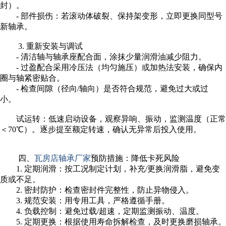
封）。
- 部件损伤：若滚动体破裂、保持架变形，立即更换同型号
新轴承。
3. 重新安装与调试
- 清洁轴与轴承座配合面，涂抹少量润滑油减少阻力。
- 过盈配合采用冷压法（均匀施压）或加热法安装，确保内
圈与轴紧密贴合。
- 检查间隙（径向/轴向）是否符合规范，避免过大或过
小。
试运转：低速启动设备，观察异响、振动，监测温度（正常
＜70℃）。逐步提至额定转速，确认无异常后投入使用。
四、
瓦房店轴承厂家
预防措施：降低卡死风险
1. 定期润滑：按工况制定计划，补充/更换润滑脂，避免变
质或不足。
2. 密封防护：检查密封件完整性，防止异物侵入。
3. 规范安装：用专用工具，严格遵循手册。
4. 负载控制：避免过载/超速，定期监测振动、温度。
5. 定期更换：根据使用寿命拆解检查，及时更换磨损轴承。