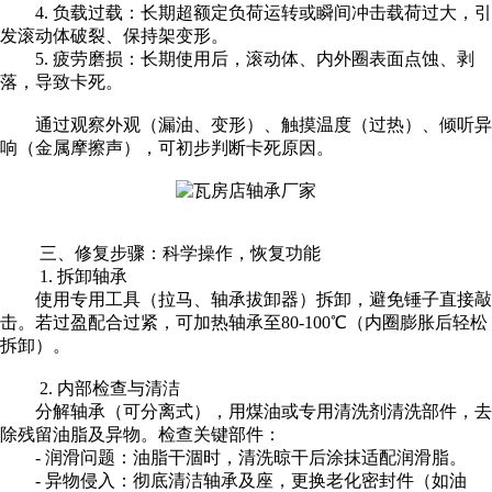
4. 负载过载：长期超额定负荷运转或瞬间冲击载荷过大，引
发滚动体破裂、保持架变形。
5. 疲劳磨损：长期使用后，滚动体、内外圈表面点蚀、剥
落，导致卡死。
通过观察外观（漏油、变形）、触摸温度（过热）、倾听异
响（金属摩擦声），可初步判断卡死原因。
三、修复步骤：科学操作，恢复功能
1. 拆卸轴承
使用专用工具（拉马、轴承拔卸器）拆卸，避免锤子直接敲
击。若过盈配合过紧，可加热轴承至80-100℃（内圈膨胀后轻松
拆卸）。
2. 内部检查与清洁
分解轴承（可分离式），用煤油或专用清洗剂清洗部件，去
除残留油脂及异物。检查关键部件：
- 润滑问题：油脂干涸时，清洗晾干后涂抹适配润滑脂。
- 异物侵入：彻底清洁轴承及座，更换老化密封件（如油