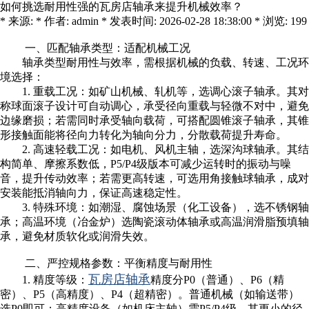
如何挑选耐用性强的瓦房店轴承来提升机械效率？
* 来源: * 作者: admin * 发表时间: 2026-02-28 18:38:00 * 浏览: 199
一、匹配轴承类型：适配机械工况
轴承类型耐用性与效率，需根据机械的负载、转速、工况环
境选择：
1. 重载工况：如矿山机械、轧机等，选调心滚子轴承。其对
称球面滚子设计可自动调心，承受径向重载与轻微不对中，避免
边缘磨损；若需同时承受轴向载荷，可搭配圆锥滚子轴承，其锥
形接触面能将径向力转化为轴向分力，分散载荷提升寿命。
2. 高速轻载工况：如电机、风机主轴，选深沟球轴承。其结
构简单、摩擦系数低，P5/P4级版本可减少运转时的振动与噪
音，提升传动效率；若需更高转速，可选用角接触球轴承，成对
安装能抵消轴向力，保证高速稳定性。
3. 特殊环境：如潮湿、腐蚀场景（化工设备），选不锈钢轴
承；高温环境（冶金炉）选陶瓷滚动体轴承或高温润滑脂预填轴
承，避免材质软化或润滑失效。
二、严控规格参数：平衡精度与耐用性
瓦房店轴承
1. 精度等级：
精度分P0（普通）、P6（精
密）、P5（高精度）、P4（超精密）。普通机械（如输送带）
选P0即可；高精度设备（如机床主轴）需P5/P4级，其更小的径