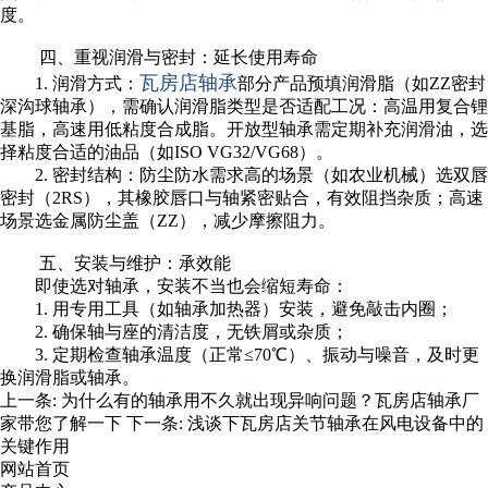
度。
四、重视润滑与密封：延长使用寿命
瓦房店轴承
1. 润滑方式：
部分产品预填润滑脂（如ZZ密封
深沟球轴承），需确认润滑脂类型是否适配工况：高温用复合锂
基脂，高速用低粘度合成脂。开放型轴承需定期补充润滑油，选
择粘度合适的油品（如ISO VG32/VG68）。
2. 密封结构：防尘防水需求高的场景（如农业机械）选双唇
密封（2RS），其橡胶唇口与轴紧密贴合，有效阻挡杂质；高速
场景选金属防尘盖（ZZ），减少摩擦阻力。
五、安装与维护：承效能
即使选对轴承，安装不当也会缩短寿命：
1. 用专用工具（如轴承加热器）安装，避免敲击内圈；
2. 确保轴与座的清洁度，无铁屑或杂质；
3. 定期检查轴承温度（正常≤70℃）、振动与噪音，及时更
换润滑脂或轴承。
上一条:
为什么有的轴承用不久就出现异响问题？瓦房店轴承厂
家带您了解一下
下一条:
浅谈下瓦房店关节轴承在风电设备中的
关键作用
网站首页