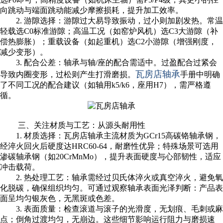
向跳动与端面跳动能减少摩擦损耗，提升加工效率。
2. 游隙选择：游隙过大易导致振动，过小则加剧发热。常温
轻载选C0标准游隙；高温工况（如窑炉风机）选C3大游隙（补
偿热膨胀）；重载设备（如起重机）选C2小游隙（增强刚度，
减少变形）。
3. 配合公差：轴承与轴/座的配合需适中。过盈配合过紧会
瓦房店轴承
导致内圈变形，过松则产生打滑磨损。
手册中明确
了不同工况的配合建议（如轴用k5/k6，座用H7），需严格遵
循。
三、关注材质与工艺：从源头耐用性
1. 材质选择：瓦房店轴承主流材质为GCr15高碳铬轴承钢，
经淬火回火后硬度达HRC60-64，耐磨性优异；特殊场景可选用
渗碳轴承钢（如20CrMnMo），提升表面硬度与心部韧性，适应
冲击载荷。
2. 热处理工艺：轴承需经过贝氏体淬火或真空淬火，避免氧
化脱碳，确保组织均匀。可通过观察轴承表面光泽判断：产品表
面呈均匀银灰色，无黑斑或色差。
3. 表面质量：检查滚道与滚子的光滑度，无划痕、毛刺或麻
点；倒角过渡均匀，无崩边。这些细节影响运行阻力与磨损速