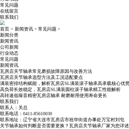
常见问题
在线留言
联系我们
首页
>
新闻资讯
>
常见问题
>
新闻分类
新闻资讯
公司新闻
行业动态
常见问题
新闻资讯
瓦房店关节轴承常见磨损故障原因与改善方法
瓦房店关节轴承选型方法及工况适配要点
满装密排结构赋能，解析瓦房店SL满装滚子轴承高承载核心优
高负荷长效稳定，瓦房店SL满装圆柱滚子轴承精工性能解析
高转速低噪音精密瓦房店轴承​ 耐磨耐用使用寿命更长
联系我们
联系人：关总
联系电话：0411-85610030
联系地址：辽宁省大连市瓦房店市祝华街道办事处万宝村刘屯
关节轴承如何判断是否需要更换？瓦房店关节轴承厂家为您详述